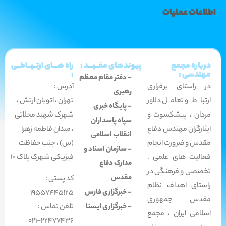
اطلاعات عملیات
درباره مجمع
پیوندهای مفــیـــد :
راه هـــای ارتــبــاطــی
مهندسی :
:
- دفتر مقام معظم
در راستای برقراری
آدرس :
رهبری
ارتباط و تعامل دلاور
تهران ، اتوبان ارتش ،
- پایگاه خبری
مردان ، پیشکسوت و
شهرک شهید محلاتی
سپاه پاسداران
ایثارگران مهندس دفاع
،
میدان فاطمه زهرا
انقلاب اسلامی
مقدس و ضرورت انجام
(س) ، جنب حفاظت
- سازمان اسناد و
فعالیت های علمی ،
فیزیکی شهرک پلاک 10
مدارک دفاع
تخصصی و فرهنگی در
مقدس
کد پستی :
راستای اهداف نظام
- خبرگزاری فارس
19557445125
مقدس جمهوری
- خبرگزاری ایسنا
تلفن تماس :
اسلامی ایران ، مجمع
22477436-021