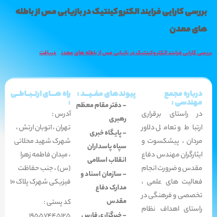
بررسی کارایی فرایند الکتروکینتیک در بازیابی مس از باطله
های معدن
بررسی کارایی فرایند الکتروکینتیک در بازیابی مس از باطله های معدن
دریافت
درباره مجمع
پیوندهای مفــیـــد :
راه هـــای ارتــبــاطــی
مهندسی :
:
- دفتر مقام معظم
در راستای برقراری
آدرس :
رهبری
ارتباط و تعامل دلاور
تهران ، اتوبان ارتش ،
- پایگاه خبری
مردان ، پیشکسوت و
شهرک شهید محلاتی
سپاه پاسداران
ایثارگران مهندس دفاع
،
میدان فاطمه زهرا
انقلاب اسلامی
مقدس و ضرورت انجام
(س) ، جنب حفاظت
- سازمان اسناد و
فعالیت های علمی ،
فیزیکی شهرک پلاک 10
مدارک دفاع
تخصصی و فرهنگی در
مقدس
کد پستی :
راستای اهداف نظام
- خبرگزاری فارس
19557445125