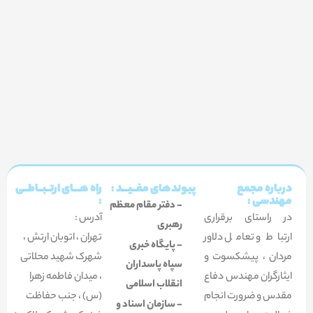
درباره مجمع
پیوندهای مفــیـــد :
راه هـــای ارتــبــاطــی
مهندسی :
:
- دفتر مقام معظم
در راستای برقراری
آدرس :
رهبری
ارتباط و تعامل دلاور
تهران ، اتوبان ارتش ،
- پایگاه خبری
مردان ، پیشکسوت و
شهرک شهید محلاتی
سپاه پاسداران
ایثارگران مهندس دفاع
،
میدان فاطمه زهرا
انقلاب اسلامی
مقدس و ضرورت انجام
(س) ، جنب حفاظت
- سازمان اسناد و