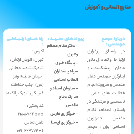
منابع انسانی و آموزش
درباره مجمع
پیوندهای مفــیـــد :
راه هـــای ارتــبــاطــی
مهندسی :
:
- دفتر مقام معظم
در راستای برقراری
آدرس :
رهبری
ارتباط و تعامل دلاور
تهران ، اتوبان ارتش ،
- پایگاه خبری
مردان ، پیشکسوت و
شهرک شهید محلاتی
سپاه پاسداران
ایثارگران مهندس دفاع
،
میدان فاطمه زهرا
انقلاب اسلامی
مقدس و ضرورت انجام
(س) ، جنب حفاظت
- سازمان اسناد و
فعالیت های علمی ،
فیزیکی شهرک پلاک 10
مدارک دفاع
تخصصی و فرهنگی در
مقدس
کد پستی :
راستای اهداف نظام
- خبرگزاری فارس
19557445125
مقدس جمهوری
- خبرگزاری ایسنا
تلفن تماس :
اسلامی ایران ، مجمع
22477436-021