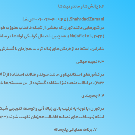
6.2 چالش‌ها و محدودیت‌ها
Shahrdad Zamani, [30/10/1404 09:45 ق.ظ]
(Najafi et al., 2024). همچنین، احتمال گرفتگی لوله‌ها در مناطق با فشار آب پایین وجود دارد.
بنابراین، استفاده از خردکن‌های زباله تر باید هم‌زمان با گس
6.3 تجربه جهانی
2022). در ایالات متحده نیز استفاده گسترده از این سیستم‌ها باعث کاهش 15 درصدی هزینه جمع‌آوری زباله شهری شده است.
6.4 جمع‌بندی
در تهران، با توجه به ترکیب بالای زباله آلی و توسعه تدریجی 
اینکه زیرساخت‌های تصفیه فاضلاب هم‌زمان تقویت شوند (Rouhi et al., 2023).
برنامه عملیاتی پنج‌ساله