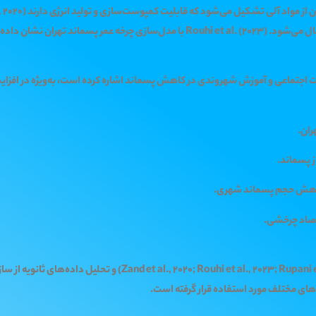
ران.
ز پسماند.
 کاهش حجم پسماند شهری.
قتصاد چرخشی.
روش پژوهش شامل مرور سیستماتیک منابع علمی (3; Rupani et al., 2019