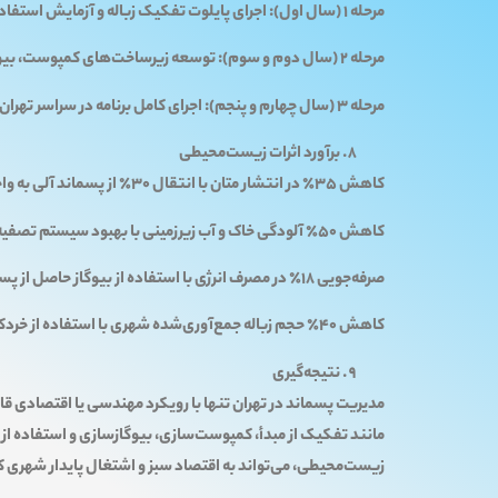
مرحله 1 (سال اول): اجرای پایلوت تفکیک زباله و آزمایش استفاده از خردکن‌های زباله تر در سه منطقه شهری و سنجش کاهش گاز متان در محل دفن (Zand et al., 2020).
مرحله 2 (سال دوم و سوم): توسعه زیرساخت‌های کمپوست، بیوگاز و شبکه فاضلاب، پایش انتشار گازها و شیرابه‌ها (Rouhi et al., 2023).
مرحله 3 (سال چهارم و پنجم): اجرای کامل برنامه در سراسر تهران، با گزارش‌های سالانه اثرات زیست‌محیطی و اقتصادی (Najafi et al., 2024).
برآورد اثرات زیست‌محیطی
کاهش 35٪ در انتشار متان با انتقال 30٪ از پسماند آلی به واحدهای بیوگاز (Rouhi et al., 2023).
کاهش 50٪ آلودگی خاک و آب زیرزمینی با بهبود سیستم تصفیه شیرابه (Najafi et al., 2024).
صرفه‌جویی 18٪ در مصرف انرژی با استفاده از بیوگاز حاصل از پسماند (Zand et al., 2020).
کاهش 40٪ حجم زباله جمع‌آوری‌شده شهری با استفاده از خردکن‌های زباله تر (EPA, 2022).
نتیجه‌گیری
مدیریت پسماند در تهران تنها با رویکرد مهندسی یا اقتصادی 
مانند تفکیک از مبدأ، کمپوست‌سازی، بیوگازسازی و استفاده از خر
زیست‌محیطی، می‌تواند به اقتصاد سبز و اشتغال پایدار شهری 