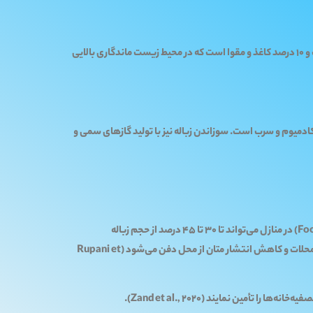
بیش از 60 درصد پسماند تهران شامل مواد آلی است که در صورت دفن، منجر به انتشار متان می‌شود (Zand et al., 2020). حدود 20 درصد پلاستیک و 10 درصد کاغذ و مقوا است که در محیط زیست ماندگاری بالایی
 گفته Rouhi et al. (2023) دارای غلظت بالای فلزات سنگین نظیر کادمیوم و سرب است. سوزاندن زباله نیز با تولید گازهای سمی و
مطالعات جهانی و شبیه‌سازی‌های انجام‌شده در شهرهای مشابه نشان داده است که نصب خردکن‌های زباله تر (Food Waste Disposers – FWDs) در منازل می‌تواند تا 30 تا 45 درصد از حجم زباله
قابل‌جمع‌آوری توسط شهرداری را کاهش دهد (EPA, 2022; Rouhi et al., 2023). این اقدام منجر به کاهش دفن مواد آلی، حذف بوی نامطبوع در محلات و کاهش انتشار متان از محل دفن می‌شود (Rupani et
مین نمایند (Zand et al., 2020).