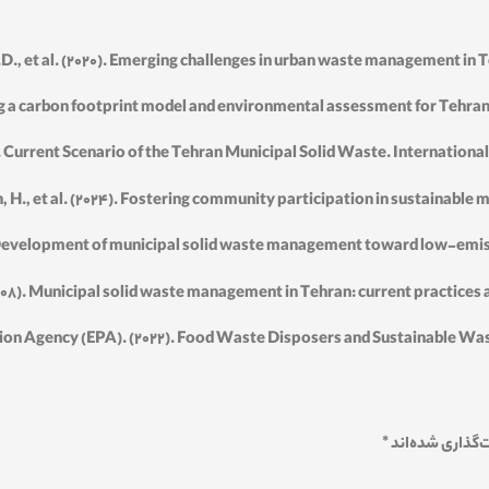
D., et al. (2020). Emerging challenges in urban waste management in 
ing a carbon footprint model and environmental assessment for Tehran 
19). Current Scenario of the Tehran Municipal Solid Waste. Internation
 H., et al. (2024). Fostering community participation in sustainable 
24). Development of municipal solid waste management toward low-em
08). Municipal solid waste management in Tehran: current practice
tion Agency (EPA). (2022). Food Waste Disposers and Sustainable 
‌گذاری شده‌اند
*