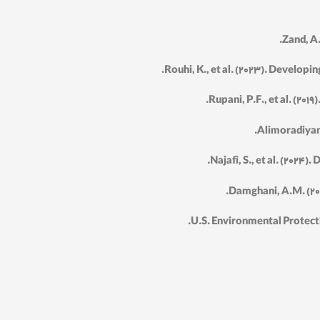
Zand, A.
Rouhi, K., et al. (2023). Develop
Rupani, P.F., et al. (20
Alimoradiyan,
Najafi, S., et al. (20
Damghani, A.M. (20
U.S. Environmental Protec