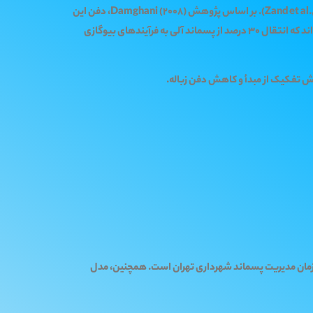
مطالعات نشان داده‌اند که بیش از 60 درصد پسماند شهری تهران از مواد آلی تشکیل می‌شود که قابلیت کمپوست‌سازی و تولید انرژی دارند (Zand et al., 2020). بر اساس پژوهش Damghani (2008)، دفن این
مواد به‌طور میانگین منجر به تولید 120 هزار تُن معادل CO₂ در سال می‌شود. Rouhi et al. (2023) با مدل‌سازی چرخه عمر پسماند تهران نشان داده‌اند که انتقال 30 درصد از پسماند آلی به فرآیندهای بیوگازی
Zand et al., 2020; Rouhi et al., 202) و تحلیل داده‌های ثانویه از سازمان مدیریت پسماند شهرداری تهران است. همچنین، مدل