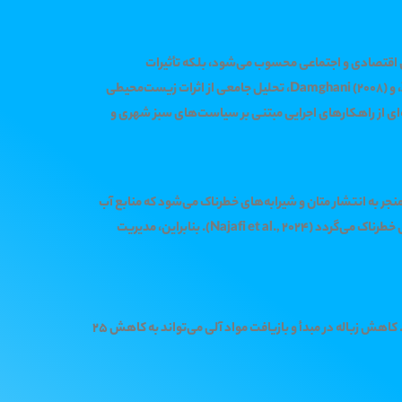
لش اقتصادی و اجتماعی محسوب می‌شود، بلکه تأثیرات
گسترده‌ای بر آلودگی هوا، خاک و آب‌های زیرزمینی دارد. با استناد به پژوهش‌های اخیر، از جمله مطالعات Zand et al. (2020)، Rouhi et al. (2023)، و Damghani (2008)، تحلیل جامعی از اثرات زیست‌محیطی
عه‌ای از راهکارهای اجرایی مبتنی بر سیاست‌های سبز شهری و
تولید می‌کند (Zand et al., 2020). دفن غیراستاندارد این پسماندها، منجر به انتشار متان و شیرابه‌های خطرناک می‌شود که منابع آب
زیرزمینی و خاک را آلوده می‌سازند (Rouhi et al., 2023). همچنین، سوزاندن زباله بدون فیلترهای پیشرفته منجر به تولید دی‌اکسین‌ها و ذرات معلق خطرناک می‌گردد (Najafi et al., 2024). بنابراین، مدیریت
تأثیر مستقیم پسماند بر تغییرات اقلیم، از طریق انتشار گازهای گلخانه‌ای، و آلودگی خاک و منابع آبی، مسئله‌ای کلیدی است (Rouhi et al., 2023). کاهش زباله در مبدأ و بازیافت مواد آلی می‌تواند به کاهش 25